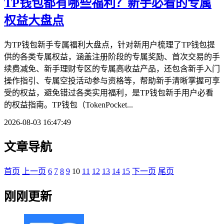
TP钱包都有哪些福利？新手必看的专属
权益大盘点
为TP钱包新手专属福利大盘点，针对新用户梳理了TP钱包提
供的各类专属权益，涵盖注册阶段的专属奖励、首次交易的手
续费减免、新手理财专区的专属高收益产品，还包含新手入门
操作指引、专属空投活动参与资格等，帮助新手清晰掌握可享
受的权益，避免错过各类实用福利，是TP钱包新手用户必看
的权益指南。TP钱包（TokenPocket...
2026-08-03 16:47:49
文章导航
首页
上一页
6
7
8
9
10
11
12
13
14
15
下一页
尾页
刚刚更新