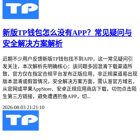
新版TP钱包怎么没有APP？常见疑问与
安全解决方案解析
近期不少用户反馈新版TP钱包找不到APP，这一常见疑问引
发关注，本次解析先明确核心：该问题多因混淆下载渠道所
致，官方仅在指定合规平台发布正版应用，非正规渠道易出现
版本混淆或假冒情况，安全解决方案方面，需认准官方域名，
从官网或苹果AppStore、安卓正规应用商店下载，切勿点击陌
生第三方链接，避免遭遇钓鱼APP，切...
2026-08-03 21:21:10