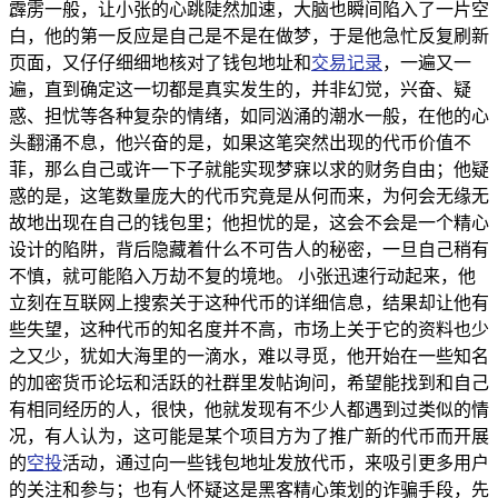
霹雳一般，让小张的心跳陡然加速，大脑也瞬间陷入了一片空
白，他的第一反应是自己是不是在做梦，于是他急忙反复刷新
页面，又仔仔细细地核对了钱包地址和
交易记录
，一遍又一
遍，直到确定这一切都是真实发生的，并非幻觉，兴奋、疑
惑、担忧等各种复杂的情绪，如同汹涌的潮水一般，在他的心
头翻涌不息，他兴奋的是，如果这笔突然出现的代币价值不
菲，那么自己或许一下子就能实现梦寐以求的财务自由；他疑
惑的是，这笔数量庞大的代币究竟是从何而来，为何会无缘无
故地出现在自己的钱包里；他担忧的是，这会不会是一个精心
设计的陷阱，背后隐藏着什么不可告人的秘密，一旦自己稍有
不慎，就可能陷入万劫不复的境地。 小张迅速行动起来，他
立刻在互联网上搜索关于这种代币的详细信息，结果却让他有
些失望，这种代币的知名度并不高，市场上关于它的资料也少
之又少，犹如大海里的一滴水，难以寻觅，他开始在一些知名
的加密货币论坛和活跃的社群里发帖询问，希望能找到和自己
有相同经历的人，很快，他就发现有不少人都遇到过类似的情
况，有人认为，这可能是某个项目方为了推广新的代币而开展
的
空投
活动，通过向一些钱包地址发放代币，来吸引更多用户
的关注和参与；也有人怀疑这是黑客精心策划的诈骗手段，先