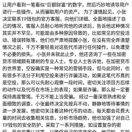
让用户看到一笔看似“巨额财富”的数字，然后巧妙地诱导用户
进行一些操作，从而骗取用户的资产。 为了谨慎起见，小张
决定联系TP钱包的官方客服，向他们详细、全面地描述了自
己的情况，客服人员耐心地听完他的讲述后，告诉他这种情况
其实并不罕见，可能是由多种原因导致的，比如常见的空投活
动、错误转账等，他们也严肃地提醒小张，在没有完全弄清楚
情况之前，千万不要轻易对这些代币进行任何操作，以免遭受
不必要的损失。 小张并未就此止步，他还咨询了一些在加密
货币领域颇有建树的专业人士，专业人士告诉他，在加密货币
的世界里，空投确实是一种常见的营销手段，但与此同时，也
有很多不法分子利用空投来进行诈骗活动，如果这笔代币真的
是空投，那么可以先耐心观察一段时间，密切关注项目方后续
的动作以及代币在市场上的表现；如果是诈骗，那么就一定要
保持高度警惕，千万不能上当受骗。 经过一番深思熟虑和全
面细致的调查，小张最终决定先按兵不动，静静地等待事情的
进一步发展，他密切关注着这种代币的动态，每天都会花费大
量的时间去收集相关信息，分析市场趋势，他也加强了对自己
TP钱包的安全防护，采取了一系列措施，如设置复杂的密