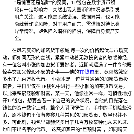
“是惊喜还是陷阱”的疑问，TP钱包在数字货币领
域有一定影响力，突然出现大量币的情况容易引发
用户关注，这可能是系统错误、数据异常，也可能
隐藏着诈骗风险，对于用户而言，需谨慎对待此类
异常情况，避免陷入潜在的陷阱，保障自身资产安
全。
在风云变幻的加密货币领域,每一次的价格起伏与市场变
动，都如同无形的丝线，紧紧牵动着无数投资者的敏感神经，
有一位名叫小张的加密货币爱好者，近期就遭遇了一件令他既
惊喜交加又惶恐不安的奇事——他的
TP
钱包
里，竟突然凭空
多出了几百万枚代币。 小张本是一位普普通通的加密货币投
资者，平日里仅在TP钱包中进行一些小额的加密货币交易，
以此来积累经验和财富，某一天，他像往常一样，习惯性地打
开TP钱包，想要查看一下自己的资产状况，当他的目光落在
钱包的资产数字上时，整个人瞬间愣住了，手中的手机险些滑
落，原本钱包里仅有寥寥几种常见的加密货币，数量也并不
多，可此刻，钱包里却赫然多出了几百万枚某种他从未见过、
也叫不出名字的代币。 这突如其来的“巨额财富”，如同晴天