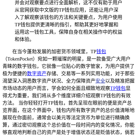
并会对观察要点进行全面解析，这不仅有助于用户
从官网获取中文版的TP钱包应用，还能让用户深
入了解观察该钱包的方法和关键要点，为用户使用
TP钱包提供更清晰的指引，帮助其更好地掌握和
运用这一钱包工具，保障自身在相关操作中的权益
和体验。
在当今蓬勃发展的加密货币领域里，TP
钱包
（TokenPocket）宛如一颗璀璨的明星，是一款备受广大用户
青睐的数字钱包，它就像一位贴心的数字管家，为用户提供了
极为便捷的
数字资产
存储、交易等一系列实用功能，对于那些
渴望深入洞悉数字资产状况、全力保障资产
安全
以及精准把握
市场动态的用户而言，学会如何全面且细致地观察
TP钱包
显
得尤为重要，我们将从多个维度详细介绍观察TP钱包的有效
方法。 当你轻轻打开TP钱包，首先呈现在眼前的便是资产总
览界面，在这个界面中，钱包内所有数字资产的总价值清晰地
展现在你面前，通常会以美元等法定货币为单位进行精确换
算，通过密切观察这个总价值在一段时间内的变化情况，你能
够直观地判断自己的资产是处于增值状态还是贬值状态，倘若