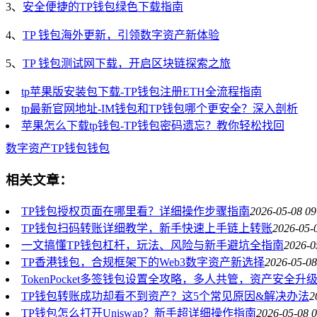
3、
安全便捷的TP钱包绿色下载指南
4、
TP 钱包海外更新，引领数字资产新体验
5、
TP 钱包测试网下载，开启区块链探索之旅
tp苹果版安装包下载-TP钱包注册ETH全流程指南
tp最新官网地址-IM钱包和TP钱包哪个更安全？深入剖析
苹果怎么下载tp钱包-TP钱包密码遗忘？教你轻松找回
数字资产
TP钱包
钱包
相关文章：
TP钱包授权页面在哪里看？详细操作步骤指南
2026-05-08 09
TP钱包扫码转账详细教学，新手快速上手链上转账
2026-05-
一文搞懂TP钱包杠杆，玩法、风险与新手避坑全指南
2026-0
TP香港钱包，合规框架下的Web3数字资产新选择
2026-05-08
TokenPocket多签钱包设置全攻略，多人共管，资产安全升
TP钱包转账成功却看不到资产？这5个常见原因&解决办法
2
TP钱包怎么打开Uniswap？新手超详细操作指南
2026-05-08 0