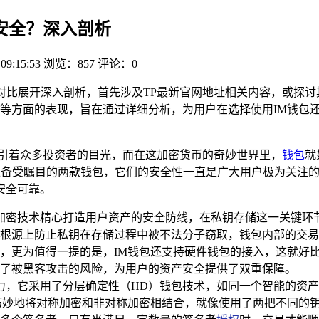
更安全？深入剖析
 09:15:53
浏览：857
评论：0
性对比展开深入剖析，首先涉及TP最新官网地址相关内容，或探讨
等方面的表现，旨在通过详细分析，为用户在选择使用IM钱包还
吸引着众多投资者的目光，而在这加密货币的奇妙世界里，
钱包
就
作为市场上备受瞩目的两款钱包，它们的安全性一直是广大用户极为
安全可靠。
重加密技术精心打造用户资产的安全防线，在私钥存储这一关键环
根源上防止私钥在存储过程中被不法分子窃取，钱包内部的交易
，更为值得一提的是，IM钱包还支持硬件钱包的接入，这就好
了被黑客攻击的风险，为用户的资产安全提供了双重保障。
力，它采用了分层确定性（HD）钱包技术，如同一个智能的资
巧妙地将对称加密和非对称加密相结合，就像使用了两把不同的钥