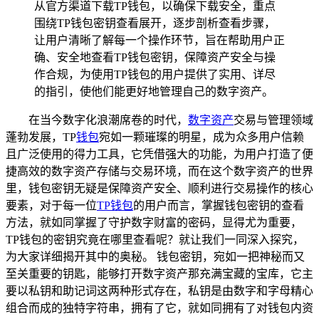
从官方渠道下载TP钱包，以确保下载安全，重点
围绕TP钱包密钥查看展开，逐步剖析查看步骤，
让用户清晰了解每一个操作环节，旨在帮助用户正
确、安全地查看TP钱包密钥，保障资产安全与操
作合规，为使用TP钱包的用户提供了实用、详尽
的指引，使他们能更好地管理自己的数字资产。
在当今数字化浪潮席卷的时代，
数字资产
交易与管理领域
蓬勃发展，TP
钱包
宛如一颗璀璨的明星，成为众多用户信赖
且广泛使用的得力工具，它凭借强大的功能，为用户打造了便
捷高效的数字资产存储与交易环境，而在这个数字资产的世界
里，钱包密钥无疑是保障资产安全、顺利进行交易操作的核心
要素，对于每一位
TP钱包
的用户而言，掌握钱包密钥的查看
方法，就如同掌握了守护数字财富的密码，显得尤为重要，
TP钱包的密钥究竟在哪里查看呢？就让我们一同深入探究，
为大家详细揭开其中的奥秘。 钱包密钥，宛如一把神秘而又
至关重要的钥匙，能够打开数字资产那充满宝藏的宝库，它主
要以私钥和助记词这两种形式存在，私钥是由数字和字母精心
组合而成的独特字符串，拥有了它，就如同拥有了对钱包内资