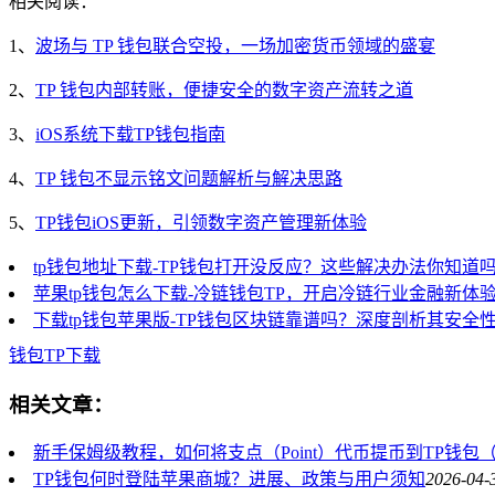
相关阅读：
1、
波场与 TP 钱包联合空投，一场加密货币领域的盛宴
2、
TP 钱包内部转账，便捷安全的数字资产流转之道
3、
iOS系统下载TP钱包指南
4、
TP 钱包不显示铭文问题解析与解决思路
5、
TP钱包iOS更新，引领数字资产管理新体验
tp钱包地址下载-TP钱包打开没反应？这些解决办法你知道
苹果tp钱包怎么下载-冷链钱包TP，开启冷链行业金融新体
下载tp钱包苹果版-TP钱包区块链靠谱吗？深度剖析其安全
钱包
TP
下载
相关文章：
新手保姆级教程，如何将支点（Point）代币提币到TP钱包（Tok
TP钱包何时登陆苹果商城？进展、政策与用户须知
2026-04-