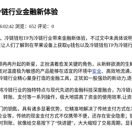
冷链行业金融新体验
6:02:42
浏览：652
评论：0
P，冷链钱包TP为冷链行业带来金融新体验，不过文中未具体说明
在让人们了解到在苹果设备上获取tp钱包以及冷链钱包TP为冷
颗冉冉升起的新星，正扮演着愈发关键的角色，从新鲜欲滴的生
类对温度极为敏感的产品能够在适宜的环境中
安全
、高效地流通
冷链行业精心量身打造的金融工具，正犹如一股强劲的新动力,
地将冷链行业的独特特点与现代先进的金融科技深度融合，为冷链
、转账、支付等一系列操作，极大地提高了资金的使用效率,让
之门的钥匙，具有诸多显著优势，它精准地解决了传统支付方式在
企业等，传统的现金支付方式不仅携带不便，还存在安全隐患；
时到账，就像给交易按下了“快进键”，大大缩短了交易周期，显