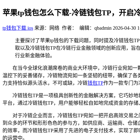
苹果tp钱包怎么下载-冷链钱包TP，开启
tp钱包下载 ios
来源：网络 作者： 编辑：qbadmin
2026-04-30 1
主要探讨了苹果tp钱包的下载问题，同时提及冷链钱包T
取以及冷链钱包TP在冷链行业金融领域的创新应用，旨
行业新金融体验。
在当今全球化浪潮席卷的商业大环境中，冷链行业宛如一
温控下的妥善储存，冷链物流宛如一条坚韧的纽带，确保了各
力支持恰似源头活水，不可或缺，冷链
钱包
TP
作为一款专门为
冷链钱包TP是一项极具创新性的金融解决方案，它巧妙
平台，通过冷链钱包TP，用户能够轻松自如地完成资金的存储
对于冷链企业而言，冷链钱包TP宛如一把开启高效交易
到众多的环节和形形色色的参与方，如供应商、运输商、仓储
的效率，而冷链钱包TP采用了先进的电子支付技术，实现了即
的运营中。