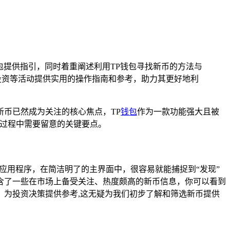
钱包提供指引，同时着重阐述利用TP钱包寻找新币的方法与
投资等活动提供实用的操作指南和参考，助力其更好地利
币已然成为关注的核心焦点，TP
钱包
作为一款功能强大且被
个过程中需要留意的关键要点。
应用程序，在简洁明了的主界面中，很容易就能捕捉到“发现”
含了一些在市场上备受关注、热度颇高的新币信息，你可以看到
为投资决策提供参考,这无疑为我们初步了解和筛选新币提供