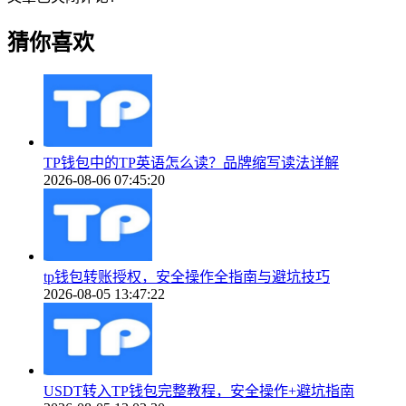
猜你喜欢
TP钱包中的TP英语怎么读？品牌缩写读法详解
2026-08-06 07:45:20
tp钱包转账授权，安全操作全指南与避坑技巧
2026-08-05 13:47:22
USDT转入TP钱包完整教程，安全操作+避坑指南