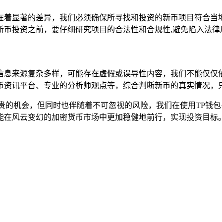
在着显著的差异，我们必须确保所寻找和投资的新币项目符合当
新币投资之前，要仔细研究项目的合法性和合规性,避免陷入法律
信息来源复杂多样，可能存在虚假或误导性内容，我们不能仅仅
币资讯平台、专业的分析师观点等，综合判断新币的真实情况，只
贵的机会，但同时也伴随着不可忽视的风险，我们在使用TP钱
能在风云变幻的加密货币市场中更加稳健地前行，实现投资目标