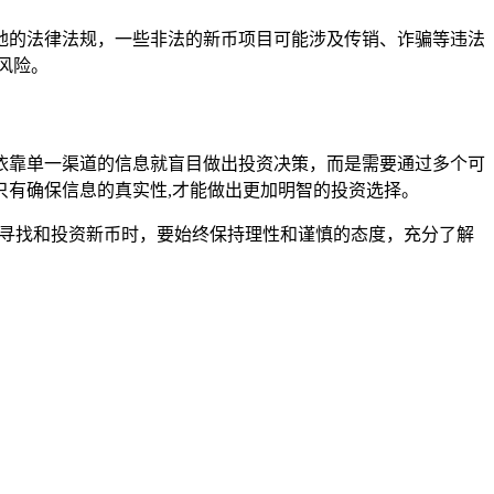
地的法律法规，一些非法的新币项目可能涉及传销、诈骗等违法
风险。
依靠单一渠道的信息就盲目做出投资决策，而是需要通过多个可
有确保信息的真实性,才能做出更加明智的投资选择。
包寻找和投资新币时，要始终保持理性和谨慎的态度，充分了解
。