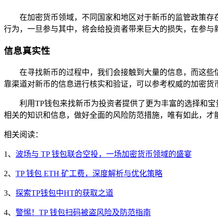
在加密货币领域，不同国家和地区对于新币的监管政策存
行为，一旦参与其中，将会给投资者带来巨大的损失，在参与
信息真实性
在寻找新币的过程中，我们会接触到大量的信息，而这些
靠渠道对新币的信息进行核实和验证，可以参考权威的加密货
利用TP钱包来找新币为投资者提供了更为丰富的选择和宝
相关的知识和信息，做好全面的风险防范措施，唯有如此，才
相关阅读：
1、
波场与 TP 钱包联合空投，一场加密货币领域的盛宴
2、
TP 钱包 ETH 矿工费，深度解析与优化策略
3、
探索TP钱包中HT的获取之道
4、
警惕！TP 钱包扫码被盗风险及防范指南