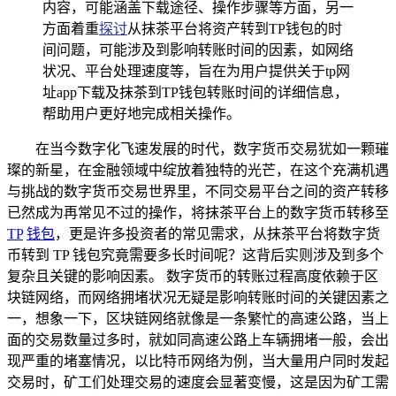
内容，可能涵盖下载途径、操作步骤等方面，另一
方面着重
探讨
从抹茶平台将资产转到TP钱包的时
间问题，可能涉及到影响转账时间的因素，如网络
状况、平台处理速度等，旨在为用户提供关于tp网
址app下载及抹茶到TP钱包转账时间的详细信息，
帮助用户更好地完成相关操作。
在当今数字化飞速发展的时代，数字货币交易犹如一颗璀
璨的新星，在金融领域中绽放着独特的光芒，在这个充满机遇
与挑战的数字货币交易世界里，不同交易平台之间的资产转移
已然成为再常见不过的操作，将抹茶平台上的数字货币转移至
TP
钱包
，更是许多投资者的常见需求，从抹茶平台将数字货
币转到 TP 钱包究竟需要多长时间呢？这背后实则涉及到多个
复杂且关键的影响因素。 数字货币的转账过程高度依赖于区
块链网络，而网络拥堵状况无疑是影响转账时间的关键因素之
一，想象一下，区块链网络就像是一条繁忙的高速公路，当上
面的交易数量过多时，就如同高速公路上车辆拥堵一般，会出
现严重的堵塞情况，以比特币网络为例，当大量用户同时发起
交易时，矿工们处理交易的速度会显著变慢，这是因为矿工需