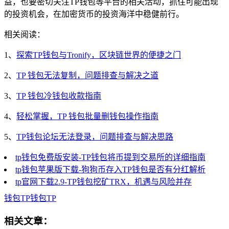
益，也要密切关注TP钱包等平台的相关活动，抓住可能出现
的投资机会，在加密货币的投资海洋中稳健前行。
相关阅读：
1、
探索TP钱包与Tronify，区块链世界的便捷之门
2、
TP 钱包无法复制，问题排查与解决之道
3、
TP 钱包冷钱包收款指南
4、
轻松掌握，TP 钱包批量删钱包操作指南
5、
TP钱包论坛无法登录，问题排查与解决思路
tp钱包免费版安装-TP钱包将币提到交易所的详细指南
tp钱包苹果版下载-狗狗币存入TP钱包是否有分红解析
tp官网下载2.9-TP钱包挖矿TRX，机遇与风险并存
钱包
TP钱包
TP
相关文章：