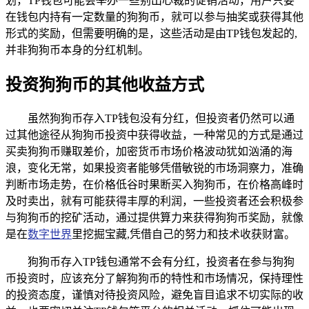
划，TP钱包可能会举办一些别出心裁的促销活动，用户只要
在钱包内持有一定数量的狗狗币，就可以参与抽奖或获得其他
形式的奖励，但需要明确的是，这些活动是由TP钱包发起的,
并非狗狗币本身的分红机制。
投资狗狗币的其他收益方式
虽然狗狗币存入TP钱包没有分红，但投资者仍然可以通
过其他途径从狗狗币投资中获得收益，一种常见的方式是通过
买卖狗狗币赚取差价，加密货币市场价格波动犹如汹涌的海
浪，变化无常，如果投资者能够凭借敏锐的市场洞察力，准确
判断市场走势，在价格低谷时果断买入狗狗币，在价格高峰时
及时卖出，就有可能获得丰厚的利润，一些投资者还会积极参
与狗狗币的挖矿活动，通过提供算力来获得狗狗币奖励，就像
是在
数字世界
里挖掘宝藏,凭借自己的努力和技术收获财富。
狗狗币存入TP钱包通常不会有分红，投资者在参与狗狗
币投资时，应该充分了解狗狗币的特性和市场情况，保持理性
的投资态度，谨慎对待投资风险，避免盲目追求不切实际的收