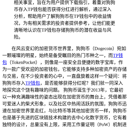
相关事宜，旨在为用户提供下载指引，着重对狗狗
币存入TP钱包能否获得分红进行解析，通过深入
分析，帮助用户了解狗狗币在TP钱包中的收益情
况，为有相关需求的投资者提供参考，让他们能更
清晰地认识在TP钱包存储狗狗币的潜在收益与风
险。
在风云变幻的加密货币世界里，狗狗币（Dogecoin）宛如
一颗璀璨的明星，始终是备受瞩目的热门币种之一，而
TP
钱
包
（TokenPocket），则像是一座安全且便捷的数字宝库，作
为一款广受欢迎的加密钱包，它能够支持多种加密资产的存储
与交易，在不少投资者的心中，一直盘旋着这样一个疑问：将
狗狗币存入
TP钱包
，是否能够获得分红呢？我们就一同深入
地探究这个饶有趣味的问题。 狗狗币诞生于2013年，它最初
以一种充满趣味性的姿态出现在加密货币的舞台上，凭借着那
可爱迷人的柴犬形象，以及社区中热闹活跃的氛围，狗狗币迅
速在加密世界里走红，与比特币等其他加密货币一样，狗狗币
也是基于先进的区块链技术构建的去中心化数字货币，它有着
独特的设计，总量没有上限，采用工作量证明（PoW）机制进